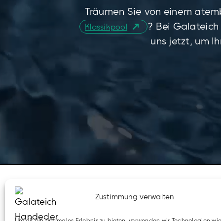
Träumen Sie von einem ate
? Bei Galateich 
Klassikpool
uns jetzt, um I
Zustimmung verwalten
Galateich GmbH
, Matthias Haneder, Oberstra
Um dir ein optimales Erlebnis zu bieten, verwenden wir Technologien wi