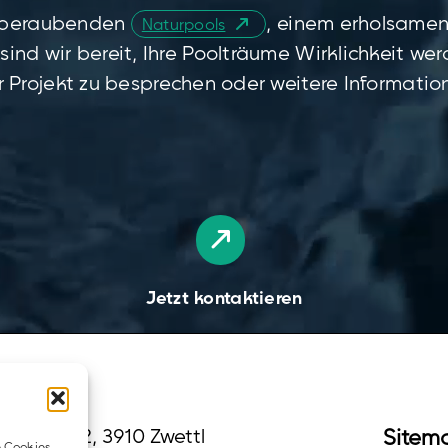
mberaubenden
, einem erholsame
Naturpools
sind wir bereit, Ihre Poolträume Wirklichkeit we
hr Projekt zu besprechen oder weitere Informatio
Jetzt kontaktieren
hlbach 72, 3910 Zwettl
Sitem
e Cookies,