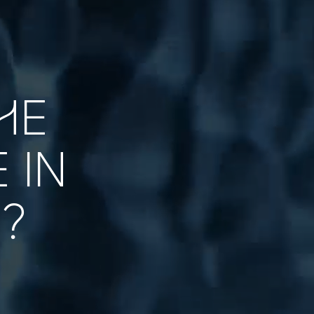
HE
 IN
?