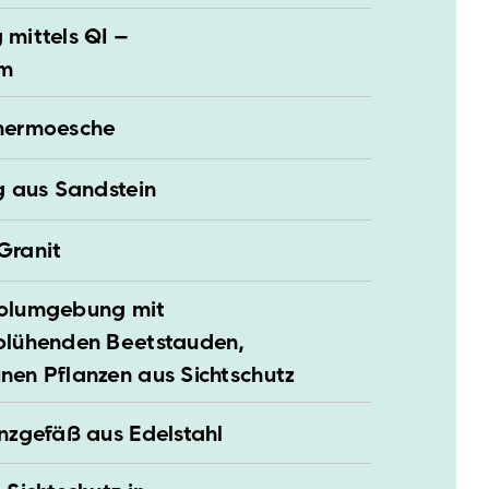
mittels QI –
em
Thermoesche
g aus Sandstein
Granit
oolumgebung mit
blühenden Beetstauden,
nen Pflanzen aus Sichtschutz
nzgefäß aus Edelstahl