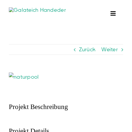
Zum
Inhalt
springen
Zurück
Weiter
View
Larger
Image
Projekt Beschreibung
Projekt Details