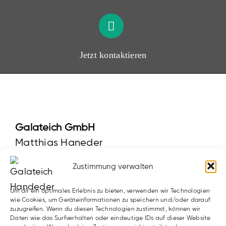
Jetzt kontaktieren
Galateich GmbH
Matthias Haneder
Oberstrahlbach 72
Zustimmung verwalten
3910 Zwettl
Um dir ein optimales Erlebnis zu bieten, verwenden wir Technologien
02822 53229
|
0664 19 155 19
wie Cookies, um Geräteinformationen zu speichern und/oder darauf
zuzugreifen. Wenn du diesen Technologien zustimmst, können wir
office@galateich.at
Daten wie das Surfverhalten oder eindeutige IDs auf dieser Website