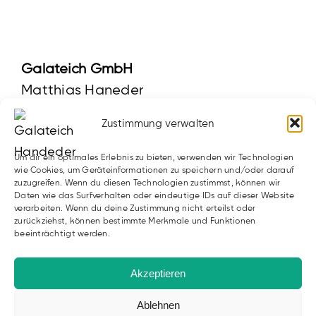
Galateich GmbH
Matthias Haneder
Oberstrahlbach 72
Zustimmung verwalten
3910 Zwettl
Um dir ein optimales Erlebnis zu bieten, verwenden wir Technologien
02822 53229
|
0664 19 155 19
wie Cookies, um Geräteinformationen zu speichern und/oder darauf
zuzugreifen. Wenn du diesen Technologien zustimmst, können wir
office@galateich.at
Daten wie das Surfverhalten oder eindeutige IDs auf dieser Website
verarbeiten. Wenn du deine Zustimmung nicht erteilst oder
zurückziehst, können bestimmte Merkmale und Funktionen
Sitemap
Infos
beeinträchtigt werden.
Blog
AGB
Akzeptieren
FAQ
Datenschutz
Ablehnen
Downloads
Impressum